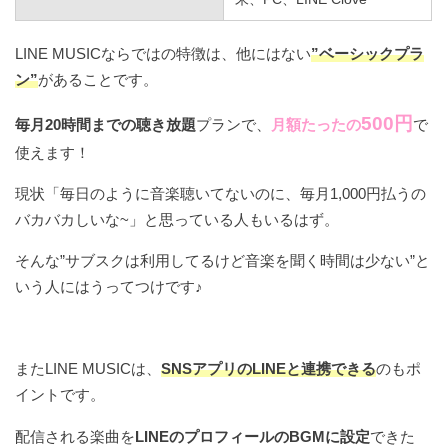
LINE MUSICならではの特徴は、他にはない
”ベーシックプラ
ン”
があることです。
500円
毎月20時間までの聴き放題
プランで、
月額たったの
で
使えます！
現状「毎日のように音楽聴いてないのに、毎月1,000円払うの
バカバカしいな~」と思っている人もいるはず。
そんな”サブスクは利用してるけど音楽を聞く時間は少ない”と
いう人にはうってつけです♪
またLINE MUSICは、
SNSアプリのLINEと連携できる
のもポ
イントです。
配信される楽曲を
LINEのプロフィールのBGMに設定
できた