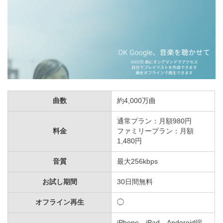
Every Little Thing
FAKY
FEMM
hitomi
kolme
Miracle Vell Magic
曲数
約4,000万曲
Miyuu
通常プラン：月額980円
MONKEY MAJIK
料金
ファミリープラン：月額
1,480円
moumoon
音質
最大256kbps
Nissy（西島隆弘）
お試し期間
30日間無料
SHINJIRO ATAE(from AAA)
Shuta Sueyoshi
オフライン再生
◯
SKY-HI
iPhone、iPad、Andoroid端