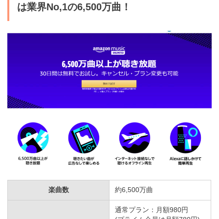
は業界No,1の6,500万曲！
⑦KKBOX
最大320kbps
⑧ｄヒッツ
最大256kbps
楽曲数
約6,500万曲
通常プラン：月額980円