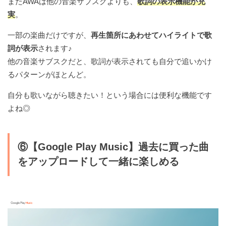
またAWAは他の音楽サブスクよりも、
歌詞の表示機能が充
実
。
一部の楽曲だけですが、
再生箇所にあわせてハイライトで歌
浜崎あゆみ
詞が表示
されます♪
AAA
他の音楽サブスクだと、歌詞が表示されても自分で追いかけ
るパターンがほとんど。
倖田來未
lol-エルオーエル
自分も歌いながら聴きたい！という場合には便利な機能です
よね◎
大塚愛
U-KISS
⑥【Google Play Music】過去に買った曲
BACK-ON
をアップロードして一緒に楽しめる
Beverly
Cheeky Parade
Chubbiness
Do As Infinity