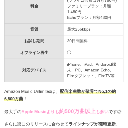
(プライム会員は月額780円)
料金
ファミリープラン：月額
1,480円
Echoプラン：月額430円
音質
最大256kbps
お試し期間
30日間無料
オフライン再生
◯
iPhone、iPad、Andoroid端
対応デバイス
末、PC、Amazon Echo、
Fireタブレット、FireTV等
Amazon Music Unlimitedは、
配信楽曲数が業界でNo,1の約
6,500万曲
！
約500万曲以上
最大手の
Apple Musicよりも
も多い
です◎
さらに楽曲のリリースに合わせて
ラインナップが随時更新
。