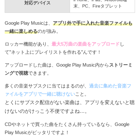
対応デバイス
末、PC、Fireタブレット
SOLIDEMO
SUPER☆GiRLS
Google Play Musicは、
アプリ外で手に入れた音楽ファイルも
TRF
一緒に楽しめる
のが強み。
urata naoya (AAA)
ロッカー機能があり、
最大5万曲の楽曲をアップロード
し
わーすた
て”ネット上にプレイリストを作れる”んです！
伊藤千晃
アップロードした曲は、Google Play Music内から
ストリーミ
ングで視聴
できます。
宇野実彩子 (AAA)
加治ひとみ
多くの音楽サブスクに当てはまるのが、
過去に集めた音楽フ
ァイルをアプリで一緒に聴けない
こと。
宮脇詩音
とくにサブスク配信がない楽曲は、アプリを変えないと聴
倖田來未
けないのがけっこう不便ですよね…。
大森靖子
CDやネットで買った曲をたくさん持っているなら、Google
東京女子
Play Musicがピッタリですよ！
和楽器バンド