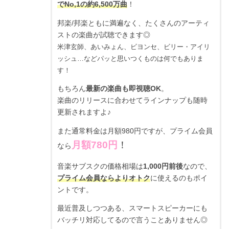
でNo,1の約6,500万曲
！
邦楽/邦楽ともに満遍なく、たくさんのアーティ
ストの楽曲が試聴できます◎
米津玄師、あいみょん、ビヨンセ、ビリー・アイリ
ッシュ…などパッと思いつくものは何でもありま
す！
もちろん
最新の楽曲も即視聴OK
。
楽曲のリリースに合わせてラインナップも随時
更新されますよ♪
また通常料金は月額980円ですが、プライム会員
月額780円
！
なら
音楽サブスクの価格相場は
1,000円前後
なので、
プライム会員ならよりオトク
に使えるのもポイ
ントです。
最近普及しつつある、スマートスピーカーにも
バッチリ対応してるので言うことありません◎