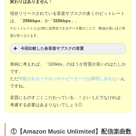
変わりはありません
！
現在リリースされている音楽サブスクの多くのビットレート
は、「
256kbps
」か「
320kbps
」。
※ビットレートとは1秒に送受信できるデータ量のことで、数値が高いほど音
質が良くなります。
今回比較した各音楽サブスクの音質
音質(ビットレート)
単純に考えれば、「320kbs」のほうが音質が良いのはたしか
です。
①Amazon Music
最大256kbps
ただ
市販されるイヤホンやスピーカーでは再現しきれない
ん
②Apple Music
最大256kbps
ですね。
③LINE MUSIC
最大320kbps
音質にものすごくこだわっている…！という人でなければ、
考慮する必要はあまりないでしょう◎
④
spotify
最大320kbps
⑤AWA
最大320kbps
①【Amazon Music Unlimited】配信楽曲数
⑥Google Play Music
最大320kbps