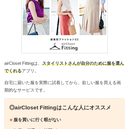
◆
思い出の写真や子供の成長記録を形に残した
い！
◆
子育ての悩みは尽きない…ママの味方アプリ
airCloset Fittingは、
スタイリストさんが自分のために服を選ん
でくれる
アプリ。
妊娠中の記録や子育て情報が満載の「ミルケア」
自宅に届いた服を実際に試着してから、欲しい服を買える画
期的なサービスです。
◎airCloset Fittingはこんな人にオススメ
服を買いに行く暇がない