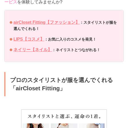
ービス
を体験してみませんか?
◆
スマートなライフスタイルを実現してくれる
airCloset Fitting【ファッション】
：スタイリストが服を
アプリ
選んでくれる！
レシピが3万本も！献立に悩まないアプリなら「クラシ
LIPS【コスメ】
：お気に入りのコスメを発見！
ル」
ネイリー【ネイル】
：
ネイリストとつながれる！
収納場所がないなら「サマリーポケット」で預けてお
プロのスタイリストが服を選んでくれる
部屋スッキリ
「airCloset Fitting」