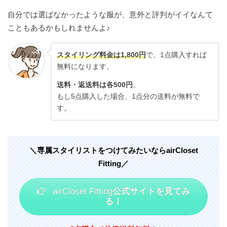
SNIDEL
自分では選ばなかったような服が、意外と評判がイイなんて
こともあるかもしれませんよ♪
NOLLEY’S
DRWCYS
スタイリング料金は1,800円
で、1点購入すれば
無料になります。
FRAY I.D
送料・返送料は各500円
。
Mila Owen
もし5点購入した場合、1点分の送料が無料で
LOVELESS など
す。
＼専属スタイリストをつけてみたいなら
airCloset
Fitting
／
airCloset Fitting
公式サイトを見てみ
る！