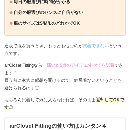
毎日の服選びに時間がかかる
自分の服選びのセンスに自信がない
服のサイズはS/M/LのどれかでOK
通販で服を買うとき、もっとも悩むのが
試着できない
という
点です。
airCloset Fittingなら、
届いた5点のアイテムすべてを試着
でき
ます！
買う前に家族に感想を聞けるので、結局着ないということも
避けられるはず◎
もちろん試着して気に入らなければ、そのまま
返却してOKで
す
◎
airCloset Fittingの使い方はカンタン４